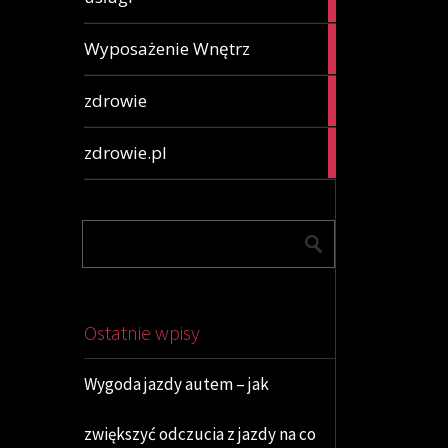
articles
2
Wyposażenie Wnętrz
articles
78
zdrowie
articles
65
zdrowie.pl
articles
Ostatnie wpisy
Wygoda jazdy autem – jak
zwiększyć odczucia z jazdy na co