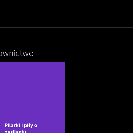
ownictwo
Pilarki i piły o
zasilaniu