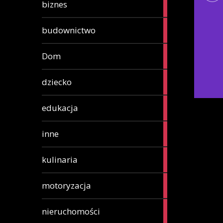
88
biznes
articles
1
budownictwo
article
1
Dom
article
1
dziecko
article
6
edukacja
articles
81
inne
articles
15
kulinaria
articles
10
motoryzacja
articles
1
nieruchomości
article