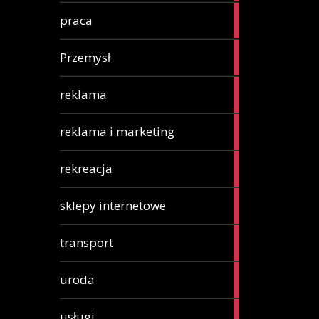
15
praca
articles
2
Przemysł
articles
3
reklama
articles
7
reklama i marketing
articles
6
rekreacja
articles
11
sklepy internetowe
articles
2
transport
articles
32
uroda
articles
188
usługi