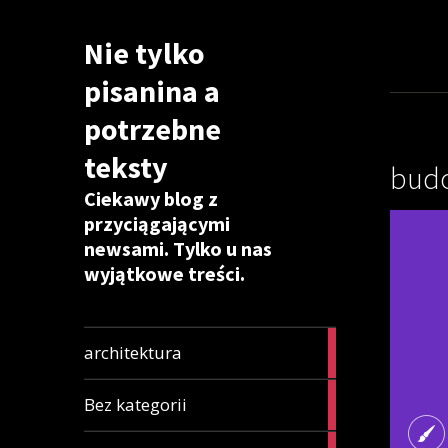
Nie tylko
pisanina a
potrzebne
teksty
bud
Ciekawy blog z
przyciągającymi
newsami. Tylko u nas
wyjątkowe treści.
6
architektura
articles
85
Bez kategorii
articles