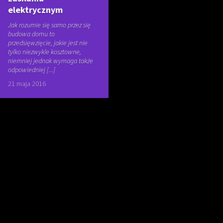
elektrycznym
Jak rozumie się samo przez się
budowa domu to
przedsięwzięcie, jakie jest nie
tylko niezwykle kosztowne,
niemniej jednak wymaga także
odpowiedniej [...]
21 maja 2016