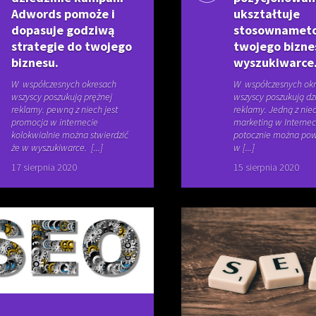
Adwords pomoże i
ukształtuje
dopasuje godziwą
stosownamet
strategie do twojego
twojego bizne
biznesu.
wyszukiwarce
W współczesnych okresach
W współczesnych ok
wszyscy poszukują prężnej
wszyscy poszukują dzi
reklamy. pewną z niech jest
reklamy. Jedną z niec
promocja w internecie
marketing w Internec
kolokwialnie można stwierdzić
potocznie można pow
że w wyszukiwarce. [...]
w [...]
17 sierpnia 2020
15 sierpnia 2020