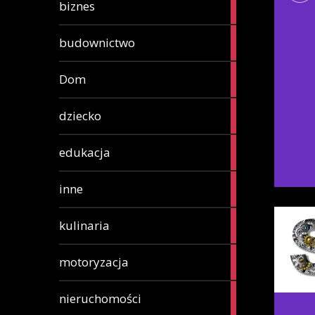
88
biznes
articles
1
budownictwo
article
1
Dom
article
1
dziecko
article
6
edukacja
articles
81
inne
articles
15
kulinaria
articles
10
motoryzacja
articles
1
nieruchomości
article