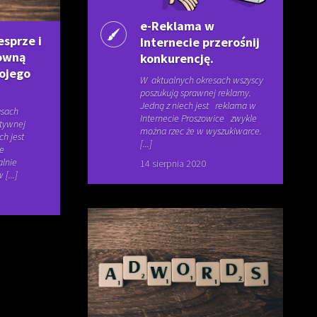
e-Reklama w
esprze i
Internecie przerośnij
sowną
konkurencję.
ojego
W aktualnych okresach wszyscy
poszukują sprawnej reklamy.
Jedną z niech jest reklama w
asach
Internecie Proszowice zwykle
ktywnej
można rzec że w wyszukiwarce.
ch jest
[...]
ie
alnie
14 sierpnia 2020
[...]