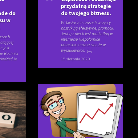
przydatną strategie
ode do
do twojego biznesu.
su w
W bieżących czasach wszyscy
.
poszukują efektywnej promocji.
Jedną z niech jest marketing w
resach
Internecie Niepołomice
ałającej
potocznie można rzec że w
h jest
wyszukiwarce. [...]
ie Bochnia
iedzieć że
15 sierpnia 2020