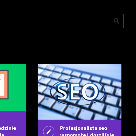
edzinie
Profesjonalista seo
ia
wspomoże i doszlifuje