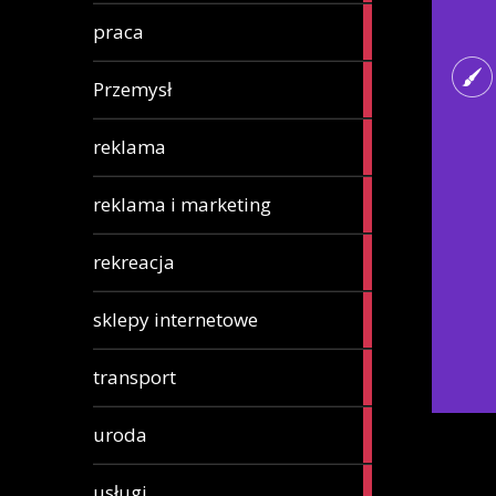
15
praca
articles
2
Przemysł
articles
3
reklama
articles
7
reklama i marketing
articles
6
rekreacja
articles
11
sklepy internetowe
articles
2
transport
articles
32
uroda
articles
188
usługi