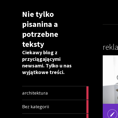
Nie tylko
pisanina a
potrzebne
teksty
rekl
Ciekawy blog z
przyciągającymi
newsami. Tylko u nas
wyjątkowe treści.
6
architektura
articles
85
Bez kategorii
articles