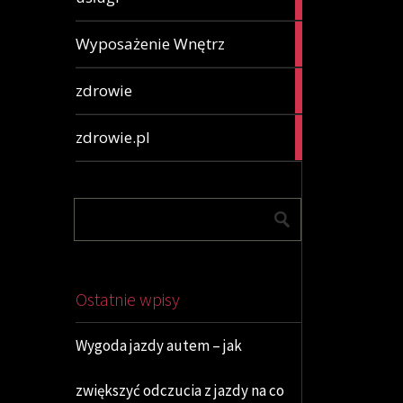
articles
2
Wyposażenie Wnętrz
articles
78
zdrowie
articles
65
zdrowie.pl
articles
Ostatnie wpisy
Wygoda jazdy autem – jak
zwiększyć odczucia z jazdy na co