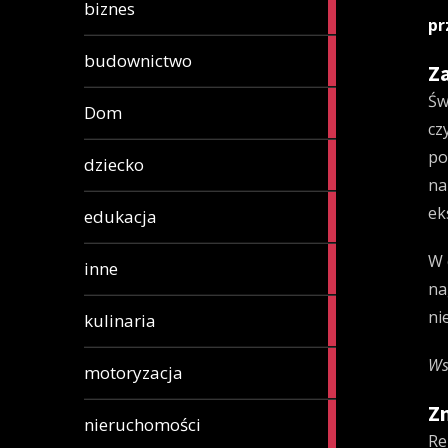
88
biznes
articles
pr
1
budownictwo
Z
article
Św
1
Dom
article
cz
po
1
dziecko
article
na
6
ek
edukacja
articles
W 
81
inne
articles
na
15
ni
kulinaria
articles
Ws
10
motoryzacja
articles
Z
1
nieruchomości
article
Re