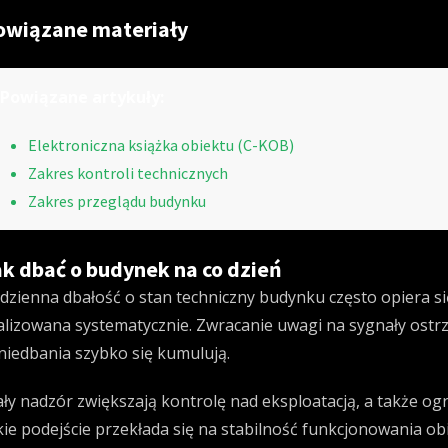
owiązane materiały
Powiązane artykuły:
Elektroniczna książka obiektu (C-KOB)
Zakres kontroli technicznych
Zakres przeglądu budynku
ak dbać o budynek na co dzień
dzienna dbałość o stan techniczny budynku często opiera si
alizowana systematycznie. Zwracanie uwagi na sygnały ost
niedbania szybko się kumulują.
ały nadzór zwiększają kontrolę nad eksploatacją, a także og
kie podejście przekłada się na stabilność funkcjonowania ob