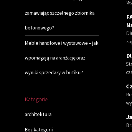
Ws
zamawiając szczelnego zbiornika
F
Na
betonowego?
Dł
za
Meble handlowe i wystawowe – jak
Dl
wpomagają na aranżację oraz
St
cz
wyniki sprzedaży w butiku?
Cz
Re
Kategorie
wy
architektura
Ja
Br
Bez kategorii