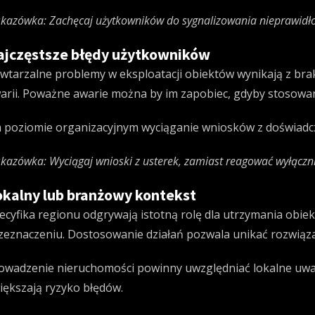
kazówka: Zachęcaj użytkowników do sygnalizowania nieprawidłowo
ajczęstsze błędy użytkowników
wtarzalne problemy w eksploatacji obiektów wynikają z bra
arii. Poważne awarie można by im zapobiec, gdyby stosowa
 poziomie organizacyjnym wyciąganie wniosków z doświadc
kazówka: Wyciągaj wnioski z usterek, zamiast reagować wyłączni
okalny lub branżowy kontekst
ecyfika regionu odgrywają istotną rolę dla utrzymania ob
zeznaczeniu. Dostosowanie działań pozwala unikać rozwiąza
owadzenie nieruchomości powinny uwzględniać lokalne uw
iększają ryzyko błędów.