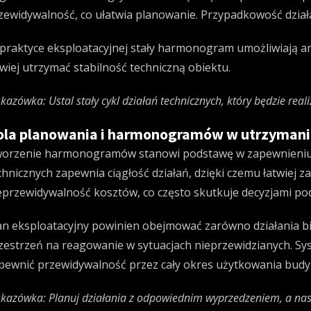
zewidywalność, co ułatwia planowanie. Przypadkowość dział
praktyce eksploatacyjnej stały harmonogram umożliwiają an
twiej utrzymać stabilność techniczną obiektu.
kazówka: Ustal stały cykl działań technicznych, który będzie rea
ola planowania i harmonogramów w utrzymani
orzenie harmonogramów stanowi podstawę w zapewnieniu sp
chnicznych zapewnia ciągłość działań, dzięki czemu łatwiej
eprzewidywalność kosztów, co często skutkuje decyzjami p
an eksploatacyjny powinien obejmować zarówno działania bi
zestrzeń na reagowanie w sytuacjach nieprzewidzianych. 
pewnić przewidywalność przez cały okres użytkowania budy
kazówka: Planuj działania z odpowiednim wyprzedzeniem, a nast