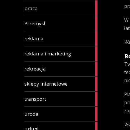
pr
15
praca
articles
W 
2
Przemysł
articles
ła
3
reklama
Ws
articles
7
reklama i marketing
R
articles
Tw
6
rekreacja
te
articles
ni
11
sklepy internetowe
articles
Pl
2
transport
pr
articles
za
32
uroda
articles
Ws
188
usługi