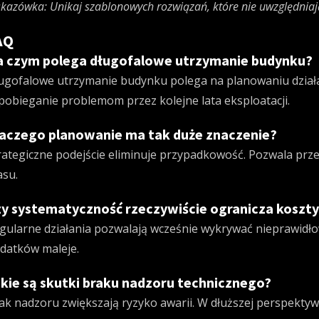
kazówka: Unikaj szablonowych rozwiązań, które nie uwzględniają
AQ
 czym polega długofalowe utrzymanie budynku?
ugofalowe utrzymanie budynku polega na planowaniu działa
pobieganie problemom przez kolejne lata eksploatacji.
aczego planowanie ma tak duże znaczenie?
rategiczne podejście eliminuje przypadkowość. Pozwala pr
asu.
y systematyczność rzeczywiście ogranicza koszt
gularne działania pozwalają wcześnie wykrywać nieprawidło
datków maleje.
kie są skutki braku nadzoru technicznego?
ak nadzoru zwiększają ryzyko awarii. W dłuższej perspekty