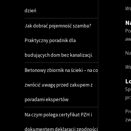
Ws
dzień
N
Jak dobrać pojemność szamba?
Po
aw
Praktyczny poradnik dla
Na
budujących dom bez kanalizacji.
Ws
Betonowy zbiornik na ścieki – na co
L
zwrócić uwagę przed zakupem z
Sp
pr
poradami ekspertów
Pr
Na czym polega certyfikat PZH i
zw
dokumentem deklaracji zgodności