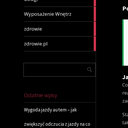
articles
P
2
Wyposażenie Wnętrz
articles
78
zdrowie
articles
65
zdrowie.pl
articles
J
Co
re
Ostatnie wpisy
za
Wygoda jazdy autem – jak
St
ta
zwiększyć odczucia z jazdy na co