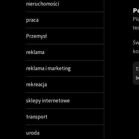
nieruchomości
P
Pl
praca
te
Przemysł
Św
ko
reklama
reklama i marketing
T
b
rekreacja
sklepy internetowe
transport
uroda