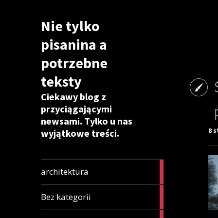
Nie tylko
pisanina a
potrzebne
teksty
Ciekawy blog z
przyciągającymi
newsami. Tylko u nas
8 s
wyjątkowe treści.
6
architektura
articles
85
Bez kategorii
articles